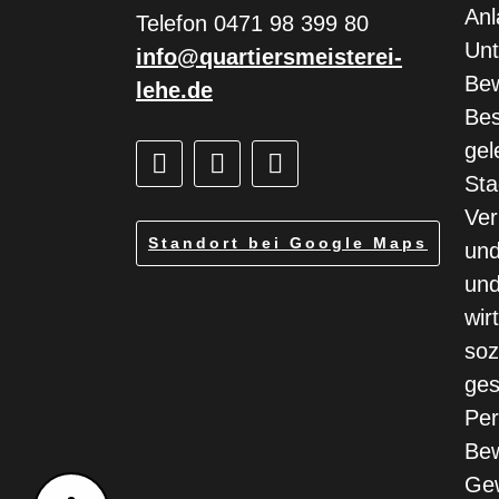
Anl
Telefon 0471 98 399 80
Un
info@quartiersmeisterei-
Bew
lehe.de
Bes
gel
Sta
Ver
Standort bei Google Maps
un
und
wir
soz
ges
Per
Bew
Gew