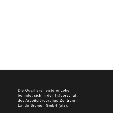
Die Quartiersmeisterei Lehe
befindet sich in der Trägerschaft
des
Arbeitsförderungs-Zentrum im
Lande Bremen GmbH (afz).