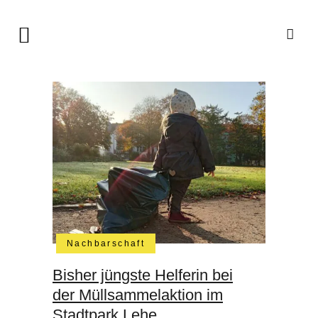
Nachbarschaft
Bisher jüngste Helferin bei
der Müllsammelaktion im
Stadtpark Lehe