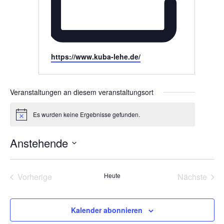
Webseite
https://www.kuba-lehe.de/
Veranstaltungen an diesem veranstaltungsort
Es wurden keine Ergebnisse gefunden.
Hinweis
Anstehende
Datum
wählen.
Vorherige
Heute
Nächste
Veranstaltungen
Veransta
Kalender abonnieren