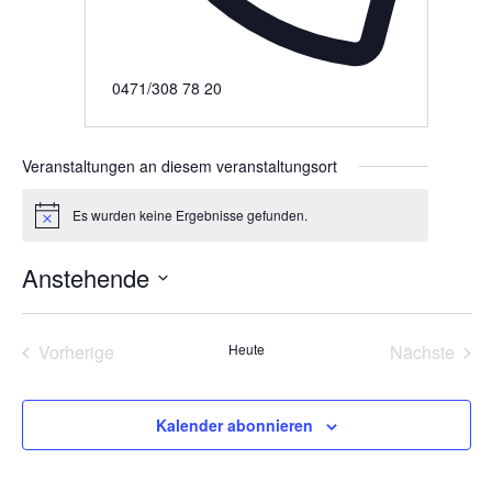
Telefon
0471/308 78 20
Veranstaltungen an diesem veranstaltungsort
Es wurden keine Ergebnisse gefunden.
Hinweis
Anstehende
Datum
wählen.
Vorherige
Heute
Nächste
Veranstaltungen
Veransta
Kalender abonnieren