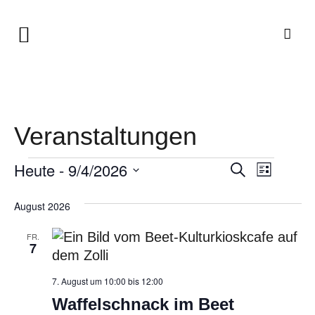
Veranstaltungen
Veran
Heute
 - 
9/4/2026
Suche
Veranstaltungen
Veransta
Liste
Ansic
Datum
August 2026
Navig
wählen.
Suche
FR.
7
und
Waffelschnack
7. August um 10:00
bis
12:00
Ansichte
im
Waffelschnack im Beet
Beet