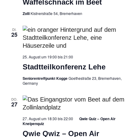
Waffelschnack im Beet
Beet
Zolli
Kistnerstraße 54, Bremerhaven
DI.
25
25. August um 19:00
bis
21:00
Stadtteilkonferenz Lehe
Seniorentreffpunkt Kogge
Goethestraße 23, Bremerhaven,
Germany
DO.
27
27. August um 18:30
bis
22:00
Qwie Quiz – Open Air
Kneipenquiz
Qwie Qwiz – Open Air