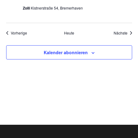
Zolli
Kistnerstraße 54, Bremerhaven
Veranstaltungen
Veran
Vorherige
Heute
Nächste
Kalender abonnieren