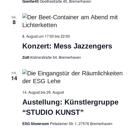
Goethe45
Goethestraße 45, Bremerhaven
SA.
8
8. August um 17:00
bis
22:00
Konzert: Mess Jazzengers
Zolli
Kistnerstraße 54, Bremerhaven
FR.
14
14. August
bis
29. August
Austellung: Künstlergruppe
“STUDIO KUNST”
ESG Showroom
Potsdamer Str. 1, 27576 Bremerhaven