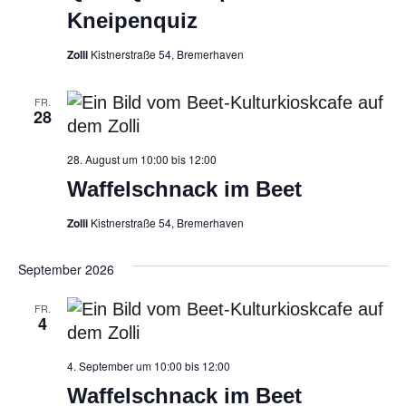
Kneipenquiz
Zolli
Kistnerstraße 54, Bremerhaven
FR.
28
Waffelschnack
28. August um 10:00
bis
12:00
im
Waffelschnack im Beet
Beet
Zolli
Kistnerstraße 54, Bremerhaven
September 2026
FR.
4
Waffelschnack
4. September um 10:00
bis
12:00
im
Waffelschnack im Beet
Beet