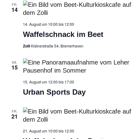
FR.
14
Waffelschnack
14. August um 10:00
bis
12:00
im
Waffelschnack im Beet
Beet
Zolli
Kistnerstraße 54, Bremerhaven
SA.
15
15. August um 12:00
bis
17:00
Urban Sports Day
FR.
21
Waffelschnack
21. August um 10:00
bis
12:00
im