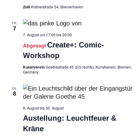
Navigati
Zolli
Kistnerstraße 54, Bremerhaven
FR.
7
7. August um 17:00
bis
20:00
Create+: Comic-
Abgesagt
Workshop
Kunstverein
Goethestraße 45 (EG rechts), Kunstverein, Bremen,
Germany
SA.
8
8. August
bis
30. August
Austellung: Leuchtfeuer &
Kräne