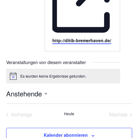
Webseite
http://ditib-bremerhaven.de/
Veranstaltungen von diesem veranstalter
Es wurden keine Ergebnisse gefunden.
Hinweis
Anstehende
Datum
wählen.
Vorherige
Heute
Nächste
Veranstaltungen
Veransta
Kalender abonnieren