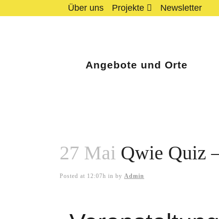
Über uns
Projekte
Newsletter
Angebote und Orte
27 Mai
Qwie Quiz –
Posted at 12:07h
in
by
Admin