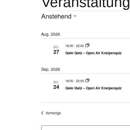
Veranstaltun
Veranstaltun
Anstehend
Datum
auswählen.
Aug. 2026
18:30
-
22:00
DO.
27
Qwie Qwiz – Open Air Kneipenquiz
Sep. 2026
18:00
-
22:00
DO.
24
Qwie Qwiz – Open Air Kneipenquiz
Veranstaltungen
Vorherige