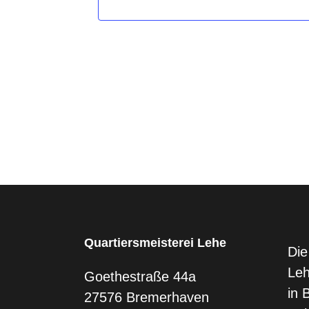
Quartiersmeisterei Lehe
Die
Leh
Goethestraße 44a
in 
27576 Bremerhaven