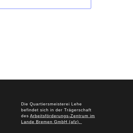
Die Quartiersmeisterei Lehe
befindet sich in der Trägerschaft
des
Arbeitsförderungs-Zentrum im
Lande Bremen GmbH (afz).