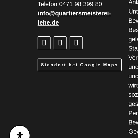
Anl
Telefon 0471 98 399 80
Un
info@quartiersmeisterei-
Bew
lehe.de
Bes
gel
Sta
Ver
Standort bei Google Maps
un
und
wir
soz
ges
Per
Bew
Gew